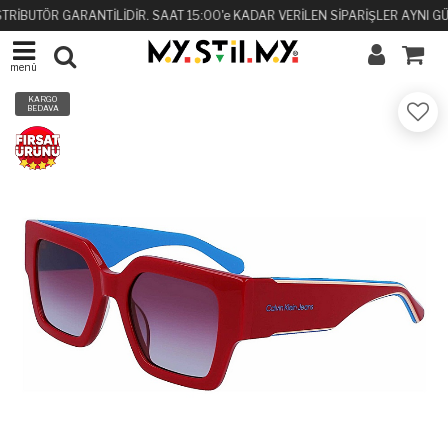
STRİBUTÖR GARANTİLİDİR. SAAT 15:00'e KADAR VERİLEN SİPARİŞLER AYNI G
menü
KARGO
BEDAVA