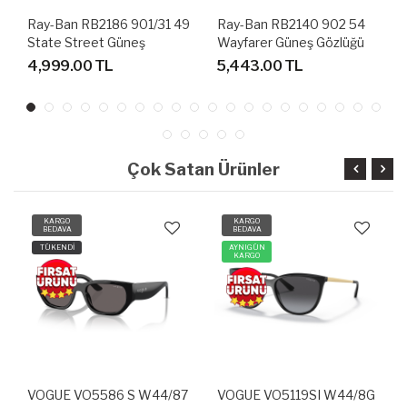
9
Ray-Ban RB2140 902 54
Lacoste L195S 714 56
Wayfarer Güneş Gözlüğü
Güneş Gözlüğü
5,443.00 TL
4,999.00 TL
Çok Satan Ürünler
KARGO
KARGO
BEDAVA
BEDAVA
AYNIGÜN
TÜKENDİ
KARGO
7
VOGUE VO5119SI W44/8G
VOGUE VO5337 S W44/87