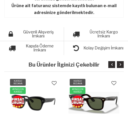
Ürüne ait faturanız sistemde kayıtlı bulunan e-mail
adresinize gönderilmektedir.
Güvenli Alışveriş
Ücretsiz Kargo
İmkanı
İmkanı
Kapıda Ödeme
Kolay Değişim İmkanı
İmkanı
Bu Ürünler İlginizi Çekebilir
KARGO
KARGO
BEDAVA
BEDAVA
AYNIGÜN
AYNIGÜN
KARGO
KARGO