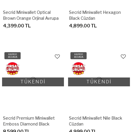
Secrid Miniwallet Optical
Secrid Miniwallet Hexagon
Brown Orange Orjinal Avrupa
Black Cüzdan
Derisi Cüzdan
4,399.00 TL
4,899.00 TL
KARGO
KARGO
BEDAVA
BEDAVA
TÜKENDİ
TÜKENDİ
Secrid Premium Miniwallet
Secrid Miniwallet Nile Black
Emboss Diamond Black
Cüzdan
Cüzdan
8,599.00 TL
4,999.00 TL