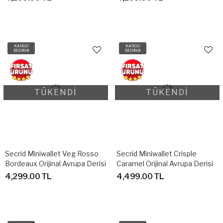
KARGO
KARGO
BEDAVA
BEDAVA
TÜKENDİ
TÜKENDİ
Secrid Miniwallet Veg Rosso
Secrid Miniwallet Crisple
Bordeaux Orijinal Avrupa Derisi
Caramel Orijinal Avrupa Derisi
Cüzdan
4,299.00 TL
4,499.00 TL