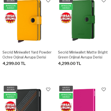
BEDAVA
BEDAVA
AYNIGÜN
AYNIGÜN
KARGO
KARGO
Secrid Miniwallet Yard Powder
Secrid Miniwallet Matte Bright
Ochre Orjinal Avrupa Derisi
Green Orijinal Avrupa Derisi
Cüzdan
Cüzdan
4,299.00 TL
4,299.00 TL
KARGO
KARGO
BEDAVA
BEDAVA
AYNIGÜN
AYNIGÜN
KARGO
KARGO