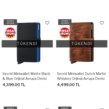
KARGO
KARGO
BEDAVA
BEDAVA
TÜKENDİ
TÜKENDİ
Secrid Miniwallet Matte Black
Secrid Miniwallet Dutch Martin
& Blue Orijinal Avrupa Derisi
Whiskey Orijinal Avrupa Derisi
Cüzdan
Cüzdan
4,399.00 TL
4,499.00 TL
KARGO
KARGO