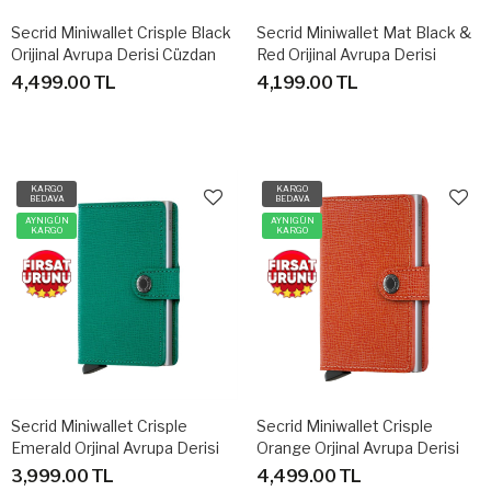
Secrid Miniwallet Crisple Black
Secrid Miniwallet Mat Black &
Orijinal Avrupa Derisi Cüzdan
Red Orijinal Avrupa Derisi
Cüzdan
4,499.00 TL
4,199.00 TL
KARGO
KARGO
BEDAVA
BEDAVA
AYNIGÜN
AYNIGÜN
KARGO
KARGO
Secrid Miniwallet Crisple
Secrid Miniwallet Crisple
Emerald Orjinal Avrupa Derisi
Orange Orjinal Avrupa Derisi
Cüzdan
Cüzdan
3,999.00 TL
4,499.00 TL