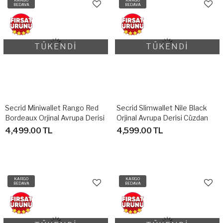
BEDAVA
BEDAVA
TÜKENDİ
TÜKENDİ
Secrid Miniwallet Rango Red
Secrid Slimwallet Nile Black
Bordeaux Orjinal Avrupa Derisi
Orjinal Avrupa Derisi Cüzdan
Cüzdan
4,499.00 TL
4,599.00 TL
KARGO
KARGO
BEDAVA
BEDAVA