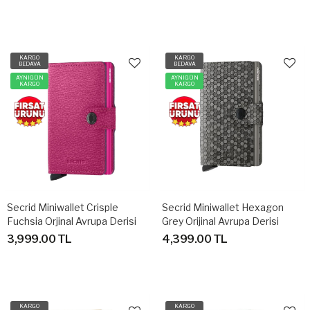
KARGO
KARGO
BEDAVA
BEDAVA
AYNIGÜN
AYNIGÜN
KARGO
KARGO
Secrid Miniwallet Crisple
Secrid Miniwallet Hexagon
Fuchsia Orjinal Avrupa Derisi
Grey Orijinal Avrupa Derisi
Cüzdan
Cüzdan
3,999.00 TL
4,399.00 TL
KARGO
KARGO