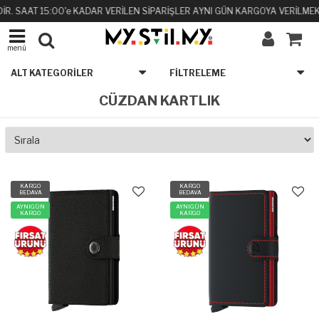
 SAAT 15:00'e KADAR VERİLEN SİPARİŞLER AYNI GÜN KARGOYA VERİLMEKTEDİ
menü
ALT KATEGORILER
FILTRELEME
CÜZDAN KARTLIK
KARGO
KARGO
BEDAVA
BEDAVA
AYNIGÜN
AYNIGÜN
KARGO
KARGO