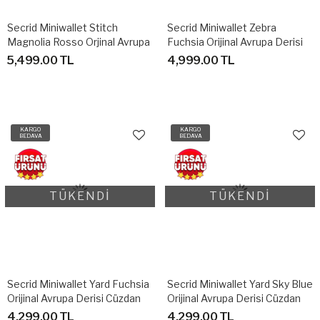
Secrid Miniwallet Stitch
Secrid Miniwallet Zebra
Magnolia Rosso Orjinal Avrupa
Fuchsia Orijinal Avrupa Derisi
Derisi Cüzdan
Cüzdan
5,499.00 TL
4,999.00 TL
KARGO
KARGO
BEDAVA
BEDAVA
TÜKENDİ
TÜKENDİ
Secrid Miniwallet Yard Fuchsia
Secrid Miniwallet Yard Sky Blue
Orijinal Avrupa Derisi Cüzdan
Orijinal Avrupa Derisi Cüzdan
4,299.00 TL
4,299.00 TL