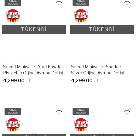
KARGO
KARGO
BEDAVA
BEDAVA
TÜKENDİ
TÜKENDİ
Secrid Miniwallet Yard Powder
Secrid Miniwallet Sparkle
Pistachio Orjinal Avrupa Derisi
Silver Orijinal Avrupa Derisi
Cüzdan
Cüzdan
4,299.00 TL
4,299.00 TL
KARGO
KARGO
BEDAVA
BEDAVA