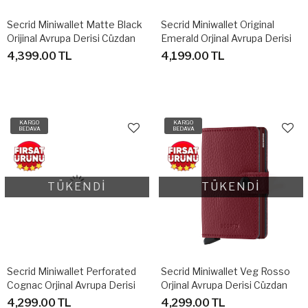
Secrid Miniwallet Matte Black
Secrid Miniwallet Original
Orijinal Avrupa Derisi Cüzdan
Emerald Orjinal Avrupa Derisi
Cüzdan
4,399.00 TL
4,199.00 TL
KARGO
KARGO
BEDAVA
BEDAVA
TÜKENDİ
TÜKENDİ
Secrid Miniwallet Perforated
Secrid Miniwallet Veg Rosso
Cognac Orjinal Avrupa Derisi
Orjinal Avrupa Derisi Cüzdan
Cüzdan
4,299.00 TL
4,299.00 TL