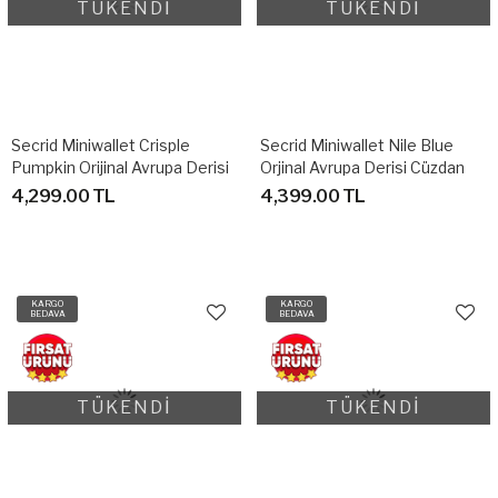
TÜKENDİ
TÜKENDİ
Secrid Miniwallet Crisple
Secrid Miniwallet Nile Blue
Pumpkin Orijinal Avrupa Derisi
Orjinal Avrupa Derisi Cüzdan
Cüzdan
4,299.00 TL
4,399.00 TL
KARGO
KARGO
BEDAVA
BEDAVA
TÜKENDİ
TÜKENDİ