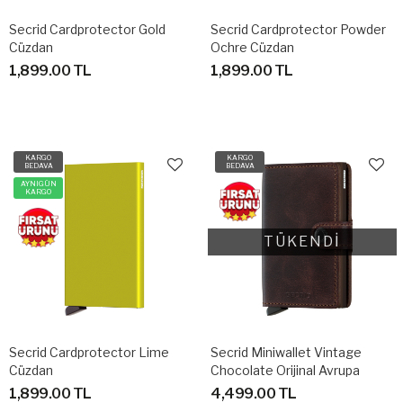
Secrid Cardprotector Gold
Secrid Cardprotector Powder
Cüzdan
Ochre Cüzdan
1,899.00 TL
1,899.00 TL
KARGO
KARGO
BEDAVA
BEDAVA
AYNIGÜN
KARGO
TÜKENDİ
Secrid Cardprotector Lime
Secrid Miniwallet Vintage
Cüzdan
Chocolate Orijinal Avrupa
Derisi Cüzdan
1,899.00 TL
4,499.00 TL