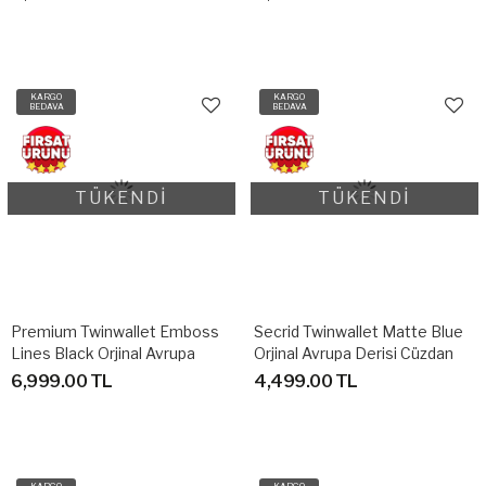
KARGO
KARGO
BEDAVA
BEDAVA
TÜKENDİ
TÜKENDİ
Premium Twinwallet Emboss
Secrid Twinwallet Matte Blue
Lines Black Orjinal Avrupa
Orjinal Avrupa Derisi Cüzdan
Derisi Cüzdan
6,999.00 TL
4,499.00 TL
KARGO
KARGO