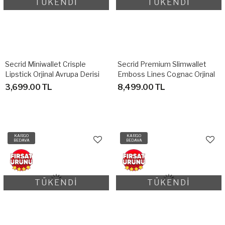
TÜKENDİ
TÜKENDİ
Secrid Miniwallet Crisple
Secrid Premium Slimwallet
Lipstick Orjinal Avrupa Derisi
Emboss Lines Cognac Orjinal
Cüzdan
Avrupa Derisi Cüzdan
3,699.00 TL
8,499.00 TL
KARGO
KARGO
BEDAVA
BEDAVA
TÜKENDİ
TÜKENDİ