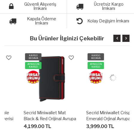
Güvenli Alışveriş
Ücretsiz Kargo
İmkanı
İmkanı
Kapıda Ödeme
Kolay Değişim İmkanı
İmkanı
Bu Ürünler İlginizi Çekebilir
KARGO
KARGO
BEDAVA
BEDAVA
AYNIGÜN
AYNIGÜN
KARGO
KARGO
Secrid Miniwallet Mat
Secrid Miniwallet Crisple
Black & Red Orijinal Avrupa
Emerald Orjinal Avrupa
Derisi Cüzdan
Derisi Cüzdan
4,199.00 TL
3,999.00 TL