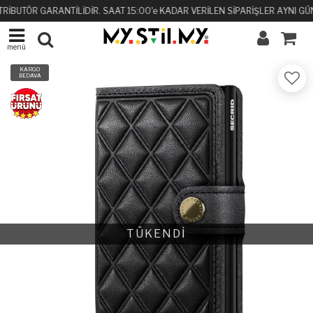
TRİBUTÖR GARANTİLİDİR. SAAT 15:00'e KADAR VERİLEN SİPARİŞLER AYNI GÜ
menü
KARGO
BEDAVA
TÜKENDİ