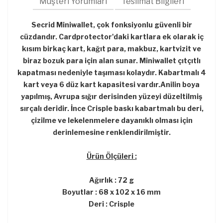
Müşteri Yorumları
Teslimat Bilgileri
Secrid Miniwallet, çok fonksiyonlu güvenli bir
cüzdandır. Cardprotector'daki kartlara ek olarak iç
kısım birkaç kart, kağıt para, makbuz, kartvizit ve
biraz bozuk para için alan sunar. Miniwallet çıtçıtlı
kapatması nedeniyle taşıması kolaydır. Kabartmalı 4
kart veya 6 düz kart kapasitesi vardır.Anilin boya
yapılmış, Avrupa sığır derisinden yüzeyi düzeltilmiş
sırçalı deridir. İnce Crisple baskı kabartmalı bu deri,
çizilme ve lekelenmelere dayanıklı olması için
derinlemesine renklendirilmiştir.
Ürün Ölçüleri :
Ağırlık : 72 g
Boyutlar : 68 x 102 x 16 mm
Deri : Crisple