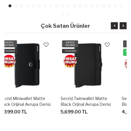
Çok Satan Ürünler
KARGO
KARGO
BEDAVA
BEDAVA
TÜKENDİ
AYNIGÜN
KARGO
Secrid Twinwallet Matte
Secrid Miniwallet Mat
Black Orjinal Avrupa Derisi
Black & Red Orijinal Avrupa
Cüzdan
Derisi Cüzdan
5,699.00 TL
4,199.00 TL