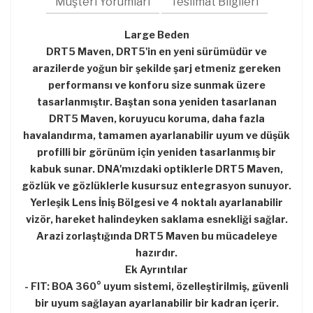
Müşteri Yorumları
Teslimat Bilgileri
Large Beden
DRT5 Maven, DRT5'in en yeni sürümüdür ve
arazilerde yoğun bir şekilde şarj etmeniz gereken
performansı ve konforu size sunmak üzere
tasarlanmıştır. Baştan sona yeniden tasarlanan
DRT5 Maven, koruyucu koruma, daha fazla
havalandırma, tamamen ayarlanabilir uyum ve düşük
profilli bir görünüm için yeniden tasarlanmış bir
kabuk sunar. DNA'mızdaki optiklerle DRT5 Maven,
gözlük ve gözlüklerle kusursuz entegrasyon sunuyor.
Yerleşik Lens İniş Bölgesi ve 4 noktalı ayarlanabilir
vizör, hareket halindeyken saklama esnekliği sağlar.
Arazi zorlaştığında DRT5 Maven bu mücadeleye
hazırdır.
Ek Ayrıntılar
- FIT: BOA 360° uyum sistemi, özelleştirilmiş, güvenli
bir uyum sağlayan ayarlanabilir bir kadran içerir.