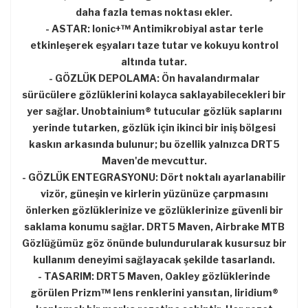
daha fazla temas noktası ekler.
- ASTAR: Ionic+™ Antimikrobiyal astar terle
etkinleşerek eşyaları taze tutar ve kokuyu kontrol
altında tutar.
- GÖZLÜK DEPOLAMA: Ön havalandırmalar
sürücülere gözlüklerini kolayca saklayabilecekleri bir
yer sağlar. Unobtainium® tutucular gözlük saplarını
yerinde tutarken, gözlük için ikinci bir iniş bölgesi
kaskın arkasında bulunur; bu özellik yalnızca DRT5
Maven'de mevcuttur.
- GÖZLÜK ENTEGRASYONU: Dört noktalı ayarlanabilir
vizör, güneşin ve kirlerin yüzünüze çarpmasını
önlerken gözlüklerinize ve gözlüklerinize güvenli bir
saklama konumu sağlar. DRT5 Maven, Airbrake MTB
Gözlüğümüz göz önünde bulundurularak kusursuz bir
kullanım deneyimi sağlayacak şekilde tasarlandı.
- TASARIM: DRT5 Maven, Oakley gözlüklerinde
görülen Prizm™ lens renklerini yansıtan, Iiridium®