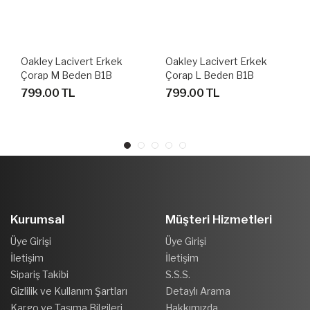
Oakley Lacivert Erkek
Oakley Lacivert Erkek
Çorap M Beden B1B
Çorap L Beden B1B
SOCKS 2.0 (3 PCS) 3 ÇİFT
SOCKS 2.0 (3 PCS) 3 ÇİFT
799.00 TL
799.00 TL
FATHOM 6AC FOS900277
FATHOM 6AC FOS900277
Kurumsal
Müşteri Hizmetleri
Üye Girişi
Üye Girişi
İletişim
İletişim
Sipariş Takibi
S.S.S.
Gizlilik ve Kullanım Şartları
Detaylı Arama
Kargo ve Taşıma Bilgileri
Hakkımızda