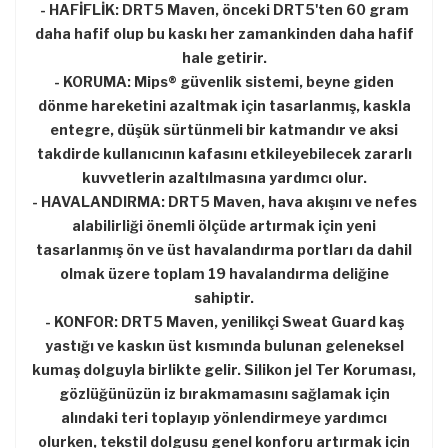
- HAFİFLİK: DRT5 Maven, önceki DRT5'ten 60 gram
daha hafif olup bu kaskı her zamankinden daha hafif
hale getirir.
- KORUMA: Mips® güvenlik sistemi, beyne giden
dönme hareketini azaltmak için tasarlanmış, kaskla
entegre, düşük sürtünmeli bir katmandır ve aksi
takdirde kullanıcının kafasını etkileyebilecek zararlı
kuvvetlerin azaltılmasına yardımcı olur.
- HAVALANDIRMA: DRT5 Maven, hava akışını ve nefes
alabilirliği önemli ölçüde artırmak için yeni
tasarlanmış ön ve üst havalandırma portları da dahil
olmak üzere toplam 19 havalandırma deliğine
sahiptir.
- KONFOR: DRT5 Maven, yenilikçi Sweat Guard kaş
yastığı ve kaskın üst kısmında bulunan geleneksel
kumaş dolguyla birlikte gelir. Silikon jel Ter Koruması,
gözlüğünüzün iz bırakmamasını sağlamak için
alındaki teri toplayıp yönlendirmeye yardımcı
olurken, tekstil dolgusu genel konforu artırmak için