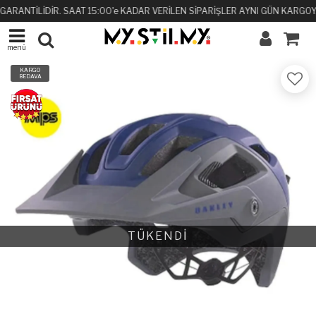
GARANTİLİDİR. SAAT 15:00'e KADAR VERİLEN SİPARİŞLER AYNI GÜN KARGOYA
menü
KARGO
BEDAVA
TÜKENDİ