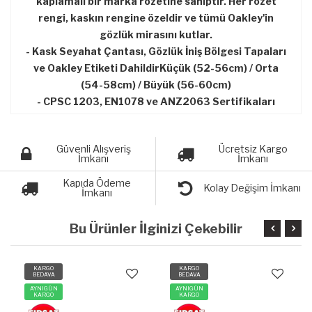
kaplamalı bir marka rozetine sahiptir. Her rozet
rengi, kaskın rengine özeldir ve tümü Oakley'in
gözlük mirasını kutlar.
- Kask Seyahat Çantası, Gözlük İniş Bölgesi Tapaları
ve Oakley Etiketi DahildirKüçük (52-56cm) / Orta
(54-58cm) / Büyük (56-60cm)
- CPSC 1203, EN1078 ve ANZ2063 Sertifikaları
Güvenli Alışveriş
Ücretsiz Kargo
İmkanı
İmkanı
Kapıda Ödeme
Kolay Değişim İmkanı
İmkanı
Bu Ürünler İlginizi Çekebilir
KARGO
KARGO
BEDAVA
BEDAVA
AYNIGÜN
AYNIGÜN
KARGO
KARGO