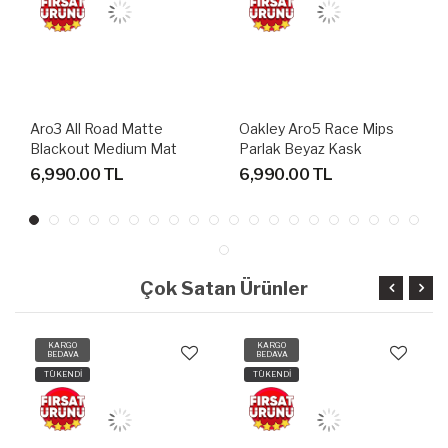
Aro3 All Road Matte
Oakley Aro5 Race Mips
Blackout Medium Mat
Parlak Beyaz Kask
Siyah Unisex Bisiklet Kaskı
6,990.00 TL
6,990.00 TL
Çok Satan Ürünler
KARGO
KARGO
BEDAVA
BEDAVA
TÜKENDİ
TÜKENDİ