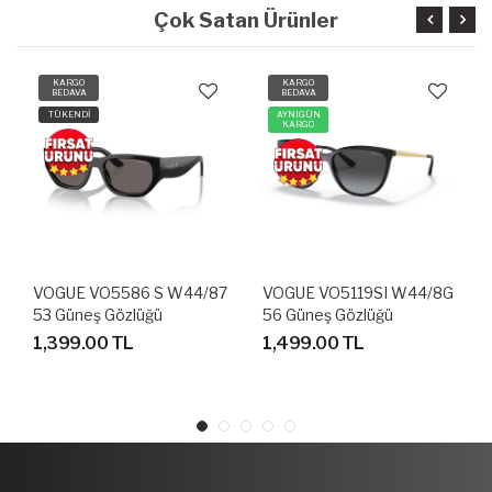
Çok Satan Ürünler
KARGO
KARGO
BEDAVA
BEDAVA
AYNIGÜN
TÜKENDİ
KARGO
87
VOGUE VO5119SI W44/8G
VOGUE VO5337 S W44/87
56 Güneş Gözlüğü
53 Güneş Gözlüğü
1,499.00 TL
1,999.00 TL