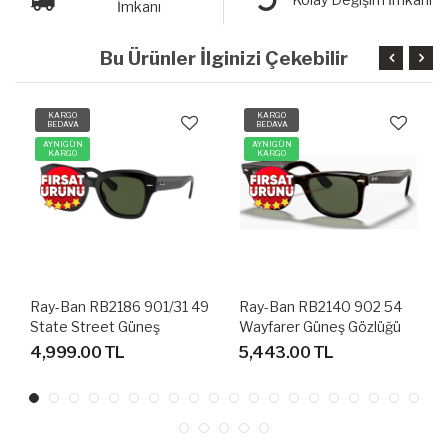
İmkanı
Bu Ürünler İlginizi Çekebilir
KARGO
KARGO
BEDAVA
BEDAVA
AYNIGÜN
AYNIGÜN
KARGO
KARGO
9
Ray-Ban RB2140 902 54
Lacoste L195S 714 56
Wayfarer Güneş Gözlüğü
Güneş Gözlüğü
5,443.00 TL
4,999.00 TL