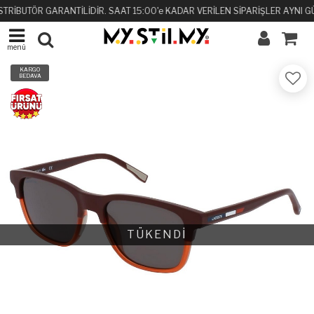
STRİBUTÖR GARANTİLİDİR. SAAT 15:00'e KADAR VERİLEN SİPARİŞLER AYNI G
menü
KARGO
BEDAVA
TÜKENDİ