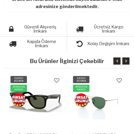
adresinize gönderilmektedir.
Güvenli Alışveriş
Ücretsiz Kargo
İmkanı
İmkanı
Kapıda Ödeme
Kolay Değişim İmkanı
İmkanı
Bu Ürünler İlginizi Çekebilir
KARGO
KARGO
BEDAVA
BEDAVA
AYNIGÜN
AYNIGÜN
KARGO
KARGO