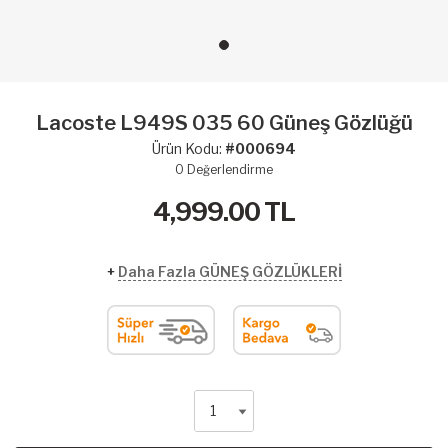
Lacoste L949S 035 60 Güneş Gözlüğü
Ürün Kodu:
#000694
0
Değerlendirme
4,999.00
TL
+
Daha Fazla GÜNEŞ GÖZLÜKLERİ