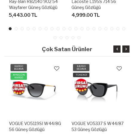
Ray-Ban RB2140 902 54
Lacoste L195S 714 56
Wayfarer Güneş Gözlüğü
Güneş Gözlüğü
5,443.00 TL
4,999.00 TL
Çok Satan Ürünler
KARGO
KARGO
BEDAVA
BEDAVA
AYNIGÜN
TÜKENDİ
KARGO
VOGUE VO5119SI W44/8G
VOGUE VO5337 S W44/87
56 Güneş Gözlüğü
53 Güneş Gözlüğü