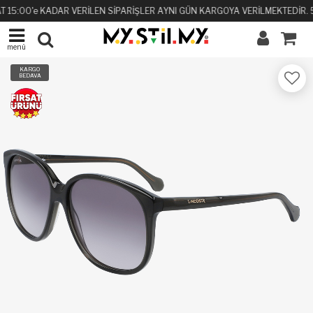
T 15:00'e KADAR VERİLEN SİPARİŞLER AYNI GÜN KARGOYA VERİLMEKTEDİR. 5
menü
KARGO
BEDAVA