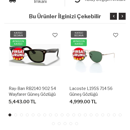
İmkanı
Bu Ürünler İlginizi Çekebilir
KARGO
KARGO
BEDAVA
BEDAVA
AYNIGÜN
AYNIGÜN
KARGO
KARGO
Ray-Ban RB2140 902 54
Lacoste L195S 714 56
Wayfarer Güneş Gözlüğü
Güneş Gözlüğü
5,443.00 TL
4,999.00 TL