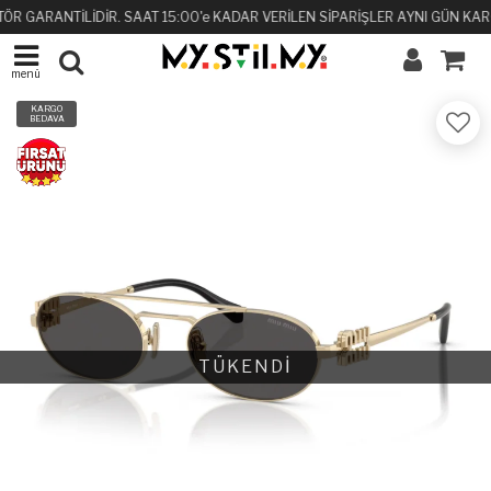
TÖR GARANTİLİDİR. SAAT 15:00'e KADAR VERİLEN SİPARİŞLER AYNI GÜN KAR
menü
KARGO
BEDAVA
TÜKENDİ