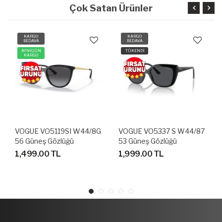
Çok Satan Ürünler
KARGO
KARGO
BEDAVA
BEDAVA
AYNIGÜN
TÜKENDİ
KARGO
VOGUE VO5119SI W44/8G
VOGUE VO5337 S W44/87
56 Güneş Gözlüğü
53 Güneş Gözlüğü
1,499.00 TL
1,999.00 TL