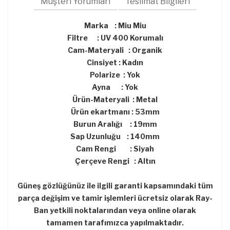
Müşteri Yorumları
Teslimat Bilgileri
Marka : Miu Miu
Filtre : UV 400 Korumalı
Cam-Materyali : Organik
Cinsiyet : Kadın
Polarize : Yok
Ayna : Yok
Ürün-Materyali : Metal
Ürün ekartmanı : 53mm
Burun Aralığı : 19mm
Sap Uzunluğu : 140mm
Cam Rengi : Siyah
Çerçeve Rengi : Altın
Güneş gözlüğünüz ile ilgili garanti kapsamındaki tüm
parça değişim ve tamir işlemleri ücretsiz olarak Ray-
Ban yetkili noktalarından veya online olarak
tamamen tarafımızca yapılmaktadır.