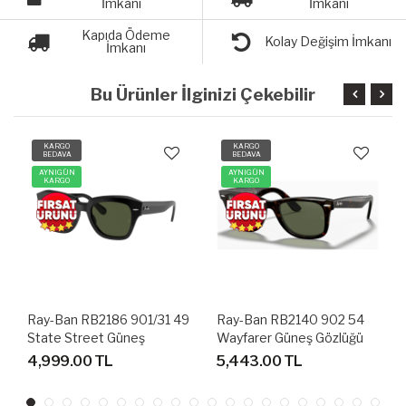
İmkanı
İmkanı
Kapıda Ödeme
Kolay Değişim İmkanı
İmkanı
Bu Ürünler İlginizi Çekebilir
KARGO
KARGO
BEDAVA
BEDAVA
AYNIGÜN
AYNIGÜN
KARGO
KARGO
Ray-Ban RB2186 901/31 49
Ray-Ban RB2140 902 54
State Street Güneş
Wayfarer Güneş Gözlüğü
Gözlüğü
4,999.00 TL
5,443.00 TL