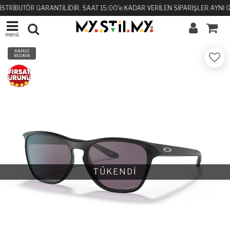
İSTRİBUTÖR GARANTİLİDİR. SAAT 15:00'e KADAR VERİLEN SİPARİŞLER AYNI 
menü
KARGO
BEDAVA
TÜKENDİ