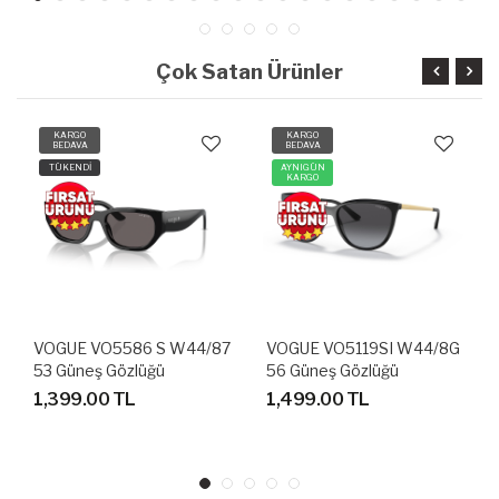
Çok Satan Ürünler
KARGO
KARGO
BEDAVA
BEDAVA
TÜKENDİ
AYNIGÜN
KARGO
VOGUE VO5586 S W44/87
VOGUE VO5119SI W44/8G
53 Güneş Gözlüğü
56 Güneş Gözlüğü
1,399.00 TL
1,499.00 TL