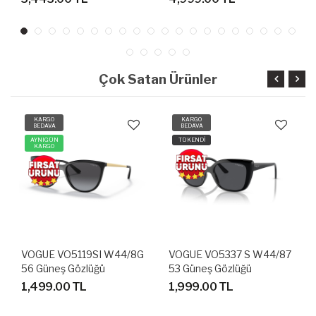
Çok Satan Ürünler
KARGO
KARGO
BEDAVA
BEDAVA
AYNIGÜN
TÜKENDİ
KARGO
VOGUE VO5119SI W44/8G
VOGUE VO5337 S W44/87
56 Güneş Gözlüğü
53 Güneş Gözlüğü
1,499.00 TL
1,999.00 TL