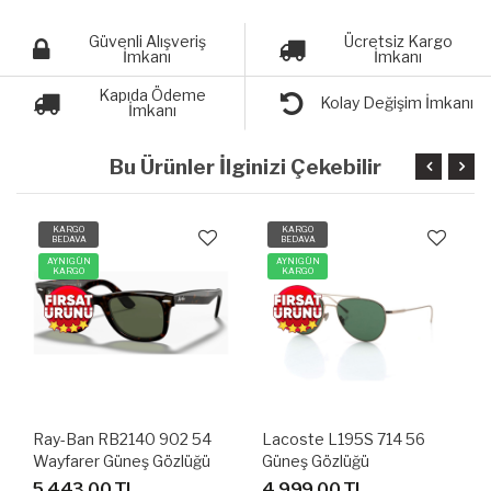
Güvenli Alışveriş
Ücretsiz Kargo
İmkanı
İmkanı
Kapıda Ödeme
Kolay Değişim İmkanı
İmkanı
Bu Ürünler İlginizi Çekebilir
KARGO
KARGO
BEDAVA
BEDAVA
AYNIGÜN
AYNIGÜN
KARGO
KARGO
Ray-Ban RB2140 902 54
Lacoste L195S 714 56
Wayfarer Güneş Gözlüğü
Güneş Gözlüğü
5,443.00 TL
4,999.00 TL