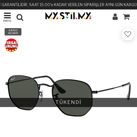
 GARANTİLİDİR. SAAT 15:00'e KADAR VERİLEN SİPARİŞLER AYNI GÜN KARGOY
menü
KARGO
BEDAVA
TÜKENDİ