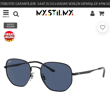
TRİBUTÖR GARANTİLİDİR. SAAT 15:00'e KADAR VERİLEN SİPARİŞLER AYNI GÜ
menü
KARGO
BEDAVA