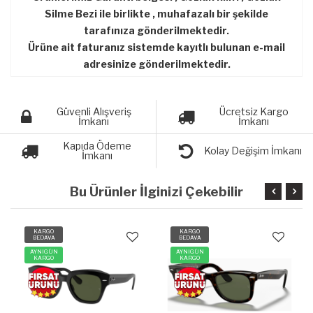
Silme Bezi ile birlikte , muhafazalı bir şekilde
tarafınıza gönderilmektedir.
Ürüne ait faturanız sistemde kayıtlı bulunan e-mail
adresinize gönderilmektedir.
Güvenli Alışveriş
Ücretsiz Kargo
İmkanı
İmkanı
Kapıda Ödeme
Kolay Değişim İmkanı
İmkanı
Bu Ürünler İlginizi Çekebilir
KARGO
KARGO
BEDAVA
BEDAVA
AYNIGÜN
AYNIGÜN
KARGO
KARGO