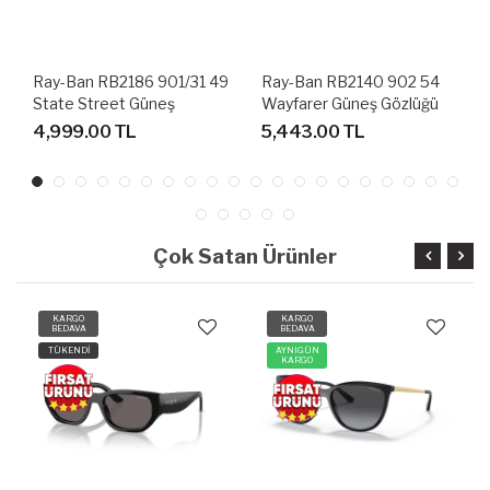
Ray-Ban RB2140 902 54
Lacoste L195S 714 56
Wayfarer Güneş Gözlüğü
Güneş Gözlüğü
5,443.00 TL
4,999.00 TL
Çok Satan Ürünler
KARGO
KARGO
BEDAVA
BEDAVA
AYNIGÜN
TÜKENDİ
KARGO