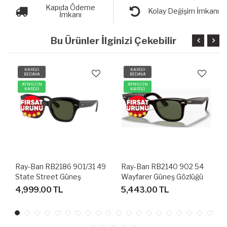
Kapıda Ödeme
Kolay Değişim İmkanı
İmkanı
Bu Ürünler İlginizi Çekebilir
KARGO
KARGO
BEDAVA
BEDAVA
AYNIGÜN
AYNIGÜN
KARGO
KARGO
Ray-Ban RB2186 901/31 49
Ray-Ban RB2140 902 54
State Street Güneş
Wayfarer Güneş Gözlüğü
Gözlüğü
4,999.00 TL
5,443.00 TL