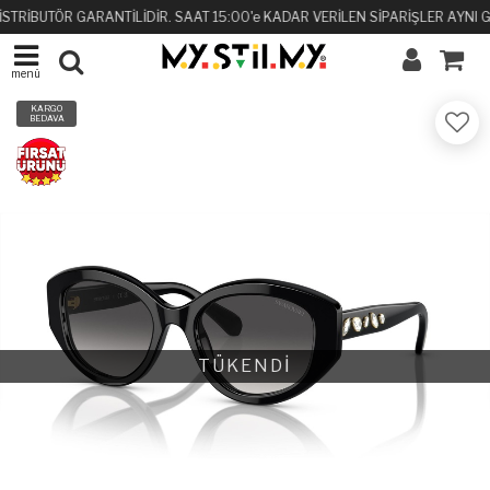
İSTRİBUTÖR GARANTİLİDİR. SAAT 15:00'e KADAR VERİLEN SİPARİŞLER AYNI 
menü
KARGO
BEDAVA
TÜKENDİ