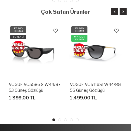
Çok Satan Ürünler
KARGO
KARGO
BEDAVA
BEDAVA
TÜKENDİ
AYNIGÜN
KARGO
VOGUE VO5586 S W44/87
VOGUE VO5119SI W44/8G
53 Güneş Gözlüğü
56 Güneş Gözlüğü
1,399.00 TL
1,499.00 TL