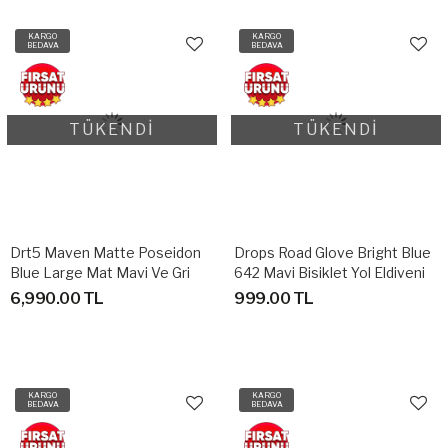
KARGO
KARGO
BEDAVA
BEDAVA
TÜKENDİ
TÜKENDİ
Drt5 Maven Matte Poseidon
Drops Road Glove Bright Blue
Blue Large Mat Mavi Ve Gri
642 Mavi Bisiklet Yol Eldiveni
Unisex Bisiklet Kaskı (L)
S/M
6,990.00 TL
999.00 TL
KARGO
KARGO
BEDAVA
BEDAVA