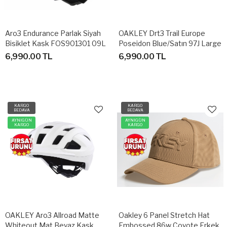
Aro3 Endurance Parlak Siyah
OAKLEY Drt3 Trail Europe
Bisiklet Kask FOS901301 09L
Poseidon Blue/Satın 97J Large
MEDİUM
Mat Lacivert Bisiklet Kaskı
6,990.00 TL
6,990.00 TL
KARGO
KARGO
BEDAVA
BEDAVA
AYNIGÜN
AYNIGÜN
KARGO
KARGO
OAKLEY Aro3 Allroad Matte
Oakley 6 Panel Stretch Hat
Whiteout Mat Beyaz Kask
Embossed 86w Coyote Erkek