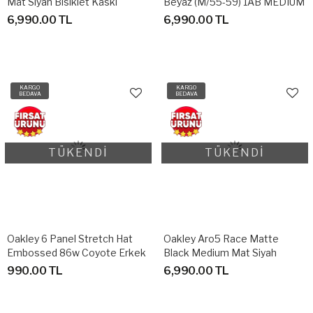
Mat Siyah Bisiklet Kaskı
Beyaz (M/55-59) 1AB MEDIUM
6,990.00 TL
6,990.00 TL
KARGO
KARGO
BEDAVA
BEDAVA
TÜKENDİ
TÜKENDİ
Oakley 6 Panel Stretch Hat
Oakley Aro5 Race Matte
Embossed 86w Coyote Erkek
Black Medium Mat Siyah
Şapka S/M
Unisex Bisiklet Kaskı (M)
990.00 TL
6,990.00 TL