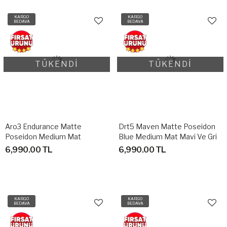
KARGO
KARGO
BEDAVA
BEDAVA
TÜKENDİ
TÜKENDİ
Aro3 Endurance Matte
Drt5 Maven Matte Poseidon
Poseidon Medium Mat
Blue Medium Mat Mavi Ve Gri
Lacivert Unisex Bisiklet Kaskı
Unisex Bisiklet Kaskı
6,990.00 TL
6,990.00 TL
KARGO
KARGO
BEDAVA
BEDAVA