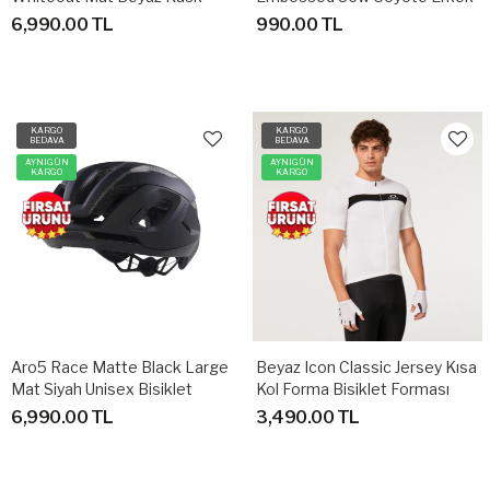
FOS901295 1A8 LARGE
Şapka L/XL
6,990.00 TL
990.00 TL
KARGO
KARGO
BEDAVA
BEDAVA
AYNIGÜN
AYNIGÜN
KARGO
KARGO
Aro5 Race Matte Black Large
Beyaz Icon Classic Jersey Kısa
Mat Siyah Unisex Bisiklet
Kol Forma Bisiklet Forması
Kaskı (L)
(MEDİUM)
6,990.00 TL
3,490.00 TL