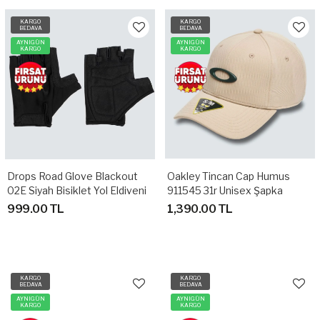
KARGO
KARGO
BEDAVA
BEDAVA
AYNIGÜN
AYNIGÜN
KARGO
KARGO
Drops Road Glove Blackout
Oakley Tincan Cap Humus
02E Siyah Bisiklet Yol Eldiveni
911545 31r Unisex Şapka
S/M
999.00 TL
1,390.00 TL
KARGO
KARGO
BEDAVA
BEDAVA
AYNIGÜN
AYNIGÜN
KARGO
KARGO