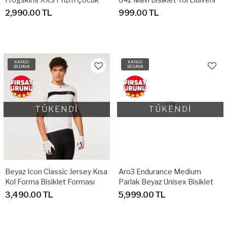
Güneş Gözlüğü
L/XL
2,990.00 TL
999.00 TL
KARGO
KARGO
BEDAVA
BEDAVA
TÜKENDİ
TÜKENDİ
Beyaz Icon Classic Jersey Kısa
Aro3 Endurance Medium
Kol Forma Bisiklet Forması
Parlak Beyaz Unisex Bisiklet
(LARGE)
Kaskı
3,490.00 TL
5,999.00 TL