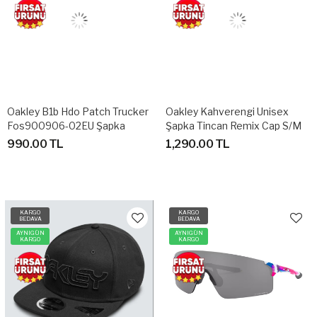
Oakley B1b Hdo Patch Trucker
Oakley Kahverengi Unisex
Fos900906-02EU Şapka
Şapka Tincan Remix Cap S/M
F0S900499
990.00 TL
1,290.00 TL
KARGO
KARGO
BEDAVA
BEDAVA
AYNIGÜN
AYNIGÜN
KARGO
KARGO