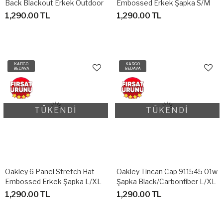
Back Blackout Erkek Outdoor
Embossed Erkek Şapka S/M
Şapka
1,290.00 TL
1,290.00 TL
KARGO
KARGO
BEDAVA
BEDAVA
TÜKENDİ
TÜKENDİ
Oakley 6 Panel Stretch Hat
Oakley Tincan Cap 911545 01w
Embossed Erkek Şapka L/XL
Şapka Black/Carbonfiber L/XL
1,290.00 TL
1,290.00 TL