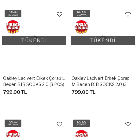
KARGO
KARGO
BEDAVA
BEDAVA
TÜKENDİ
TÜKENDİ
Oakley Lacivert Erkek Çorap L
Oakley Lacivert Erkek Çorap
Beden B1B SOCKS 2.0 (3 PCS)
M Beden B1B SOCKS 2.0 (3
3 ÇİFT FATHOM 6AC
PCS) 3 ÇİFT FATHOM 6AC
799.00 TL
799.00 TL
FOS900277
FOS900277
KARGO
KARGO
BEDAVA
BEDAVA