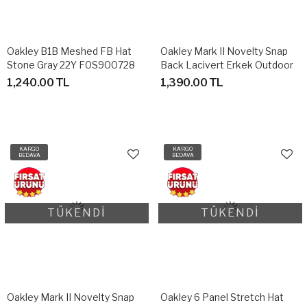
Oakley B1B Meshed FB Hat
Oakley Mark II Novelty Snap
Stone Gray 22Y F0S900728
Back Lacivert Erkek Outdoor
Şapka
1,240.00 TL
1,390.00 TL
KARGO
KARGO
BEDAVA
BEDAVA
TÜKENDİ
TÜKENDİ
Oakley Mark II Novelty Snap
Oakley 6 Panel Stretch Hat