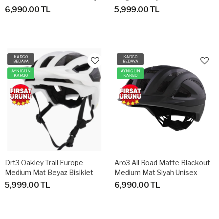
Gözlüğü
Bisiklet Kaskı
6,990.00 TL
5,999.00 TL
KARGO
KARGO
BEDAVA
BEDAVA
AYNIGÜN
AYNIGÜN
KARGO
KARGO
Drt3 Oakley Trail Europe
Aro3 All Road Matte Blackout
Medium Mat Beyaz Bisiklet
Medium Mat Siyah Unisex
Kaskı
Bisiklet Kaskı
5,999.00 TL
6,990.00 TL