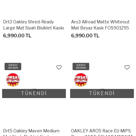
Drt3 Oakley Shred-Ready
Aro3 Allroad Matte Whiteout
Large Mat Siyah Bisiklet Kaskı
Mat Beyaz Kask FOS901295
1A8 LARGE
6,990.00 TL
6,990.00 TL
KARGO
KARGO
BEDAVA
BEDAVA
TÜKENDİ
TÜKENDİ
Drt5 Oakley Maven Medium
OAKLEY ARO5 Race EU MiPS