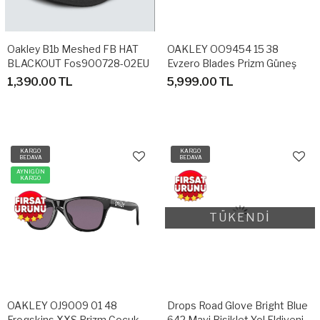
Oakley B1b Meshed FB HAT
OAKLEY OO9454 15 38
BLACKOUT Fos900728-02EU
Evzero Blades Prizm Güneş
Şapka
Gözlüğü
1,390.00 TL
5,999.00 TL
KARGO
KARGO
BEDAVA
BEDAVA
AYNIGÜN
KARGO
TÜKENDİ
OAKLEY OJ9009 01 48
Drops Road Glove Bright Blue
Frogskins XXS Prizm Çocuk
642 Mavi Bisiklet Yol Eldiveni