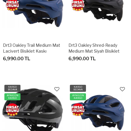
Drt3 Oakley Trail Medium Mat
Drt3 Oakley Shred-Ready
Lacivert Bisiklet Kaskı
Medium Mat Siyah Bisiklet
Kaskı
6,990.00 TL
6,990.00 TL
KARGO
KARGO
BEDAVA
BEDAVA
AYNIGÜN
AYNIGÜN
KARGO
KARGO