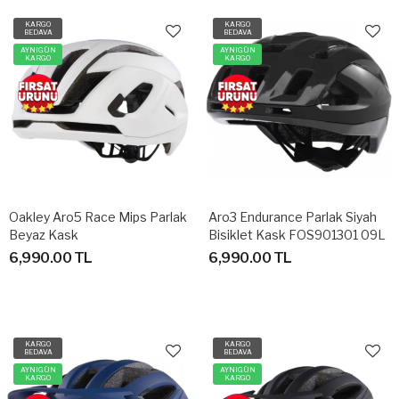
KARGO
KARGO
BEDAVA
BEDAVA
AYNIGÜN
AYNIGÜN
KARGO
KARGO
Oakley Aro5 Race Mips Parlak
Aro3 Endurance Parlak Siyah
Beyaz Kask
Bisiklet Kask FOS901301 09L
MEDİUM
6,990.00 TL
6,990.00 TL
KARGO
KARGO
BEDAVA
BEDAVA
AYNIGÜN
AYNIGÜN
KARGO
KARGO