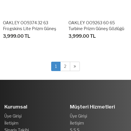
OAKLEY OO9374 32 63
OAKLEY OO9263 60 65
Frogskins Lite Prizm Güneş
Turbine Prizm Güneş Gözlüğü
Gözlüğü
3,999.00 TL
3,999.00 TL
1
2
Kurumsal
Müşteri Hizmetleri
Üye Girişi
Üye Girişi
İletişim
İletişim
Sipariş Takibi
S.S.S.