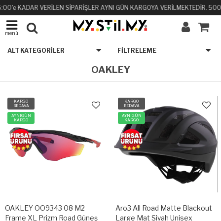
0'e KADAR VERİLEN SİPARİŞLER AYNI GÜN KARGOYA VERİLMEKTEDİR. 500₺ ve
menü
ALT KATEGORILER
FILTRELEME
OAKLEY
KARGO
KARGO
BEDAVA
BEDAVA
AYNIGÜN
AYNIGÜN
KARGO
KARGO
OAKLEY OO9343 08 M2
Aro3 All Road Matte Blackout
Frame XL Prizm Road Güneş
Large Mat Siyah Unisex