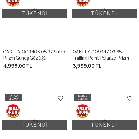
TÜKENDİ
TÜKENDİ
OAKLEY OO9406 05 37 Sutro
OAKLEY OO9447 03 65
Prizm Güneş Gözlüğü
Trailing Point Polarize Prizm
Güneş Gözlüğü
4,999.00 TL
3,999.00 TL
KARGO
KARGO
BEDAVA
BEDAVA
TÜKENDİ
TÜKENDİ